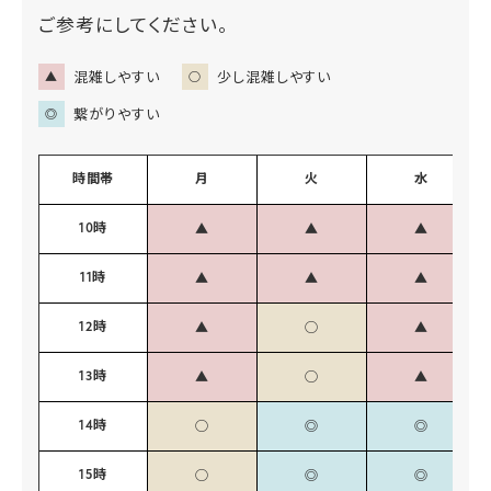
ご参考にしてください。
混雑しやすい
少し混雑しやすい
▲
○
繋がりやすい
◎
時間帯
月
火
水
10時
▲
▲
▲
11時
▲
▲
▲
12時
▲
◯
▲
13時
▲
◯
▲
14時
◯
◎
◎
15時
◯
◎
◎