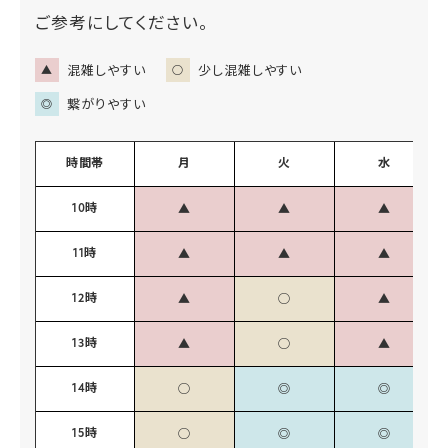
ご参考にしてください。
混雑しやすい
少し混雑しやすい
▲
○
繋がりやすい
◎
時間帯
月
火
水
10時
▲
▲
▲
11時
▲
▲
▲
12時
▲
◯
▲
13時
▲
◯
▲
14時
◯
◎
◎
15時
◯
◎
◎