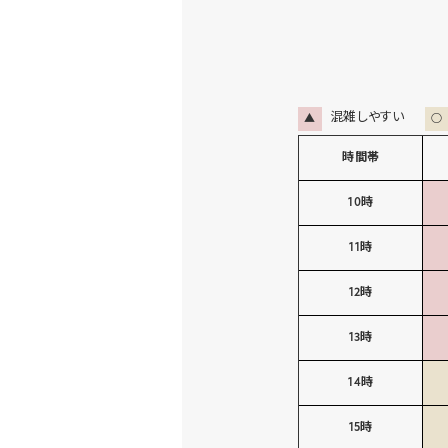
混雑しやすい
▲
○
時間帯
10時
11時
12時
13時
14時
15時