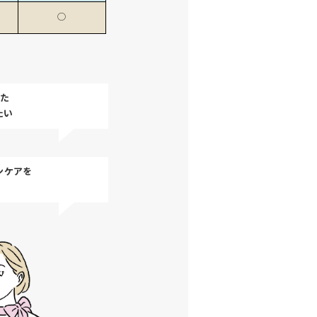
◯
た
たい
ンケアを