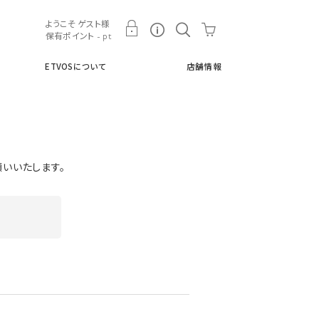
ト
ETVOSについて
店舗情報
ようこそ ゲスト様
保有ポイント - pt
ETVOSについて
店舗情報
願いいたします。
ド