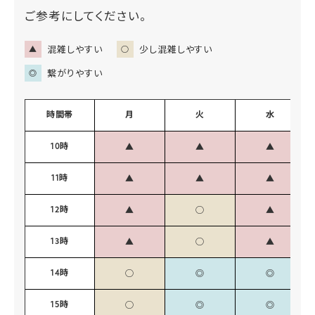
ご参考にしてください。
混雑しやすい
少し混雑しやすい
▲
○
繋がりやすい
◎
時間帯
月
火
水
10時
▲
▲
▲
11時
▲
▲
▲
12時
▲
◯
▲
13時
▲
◯
▲
14時
◯
◎
◎
15時
◯
◎
◎