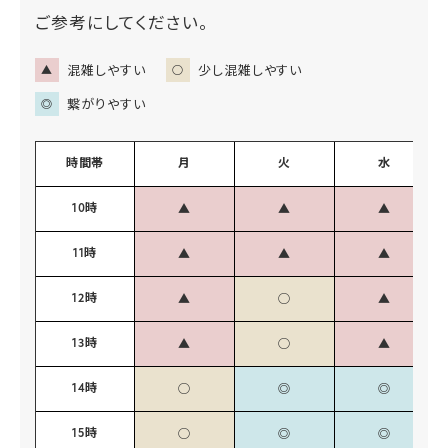
ご参考にしてください。
混雑しやすい
少し混雑しやすい
▲
○
繋がりやすい
◎
時間帯
月
火
水
10時
▲
▲
▲
11時
▲
▲
▲
12時
▲
◯
▲
13時
▲
◯
▲
14時
◯
◎
◎
15時
◯
◎
◎