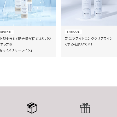
SKINCARE
SKINCARE
新生ホワイトニングクリアライン
ヒト型セラミド配合量が従来よりパワ
くすみを脱いで※1
ーアップ※
新モイスチャーライン」