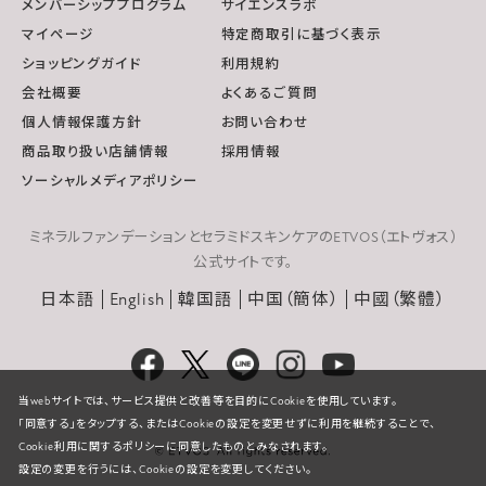
メンバーシッププログラム
サイエンスラボ
マイページ
特定商取引に基づく表示
ショッピングガイド
利用規約
会社概要
よくあるご質問
個人情報保護方針
お問い合わせ
商品取り扱い店舗情報
採用情報
ソーシャルメディアポリシー
ミネラルファンデーションとセラミドスキンケアのETVOS（エトヴォス）
公式サイトです。
日本語
English
韓国語
中国（簡体）
中國（繁體）
当webサイトでは、サービス提供と改善等を目的にCookieを使用しています。
「同意する」をタップする、またはCookieの設定を変更せずに利用を継続することで、
Cookie利用に関するポリシーに同意したものとみなされます。
設定の変更を行うには、Cookieの設定を変更してください。