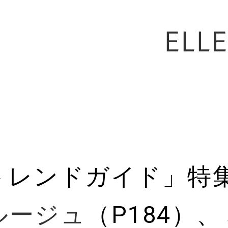
ELL
トレンドガイド」特
ルージュ
（P184）、