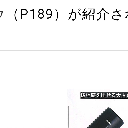
ウ
（P189）が紹介