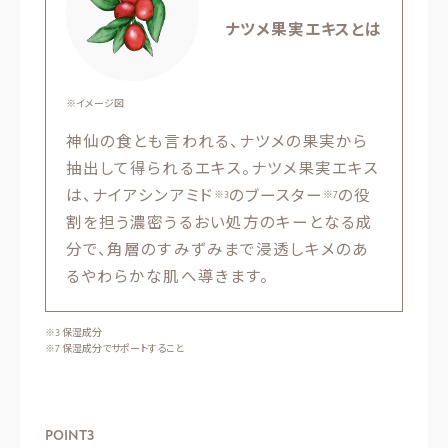
ナツメ果実エキスとは
※イメージ図
神仙の食とも言われる、ナツメの果実から
抽出して得られるエキス。ナツメ果実エキス
は、ナイアシンアミド
のブースター
の役
※3
※7
割を担う濃密うるおい処方のキーとなる成
分で、角層のすみずみまで浸透しキメのあ
るやわらかな肌へ導きます。
※3 保湿成分
※7 保湿成分でサポートすること
POINT
3