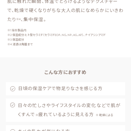
肌に触れた瞬間、体温でとろけるようなテクスチャー
で、乾燥で硬くなりがちな大人の肌になめらかにいきわ
たり
、集中保湿。
※4
※1 当社製品内
※2 保湿成分:ヒト型セラミド（セラミドEOP、NG、NP、AG、AP）、ナイアシンアミド
※3 保湿成分
※4 浸透は角層まで
こんな方におすすめ
日頃の保湿ケアで物足りなさを感じる方
日々の忙しさやライフスタイルの変化などで肌が
くすんで
疲れているように見える方
※
※ 乾燥による