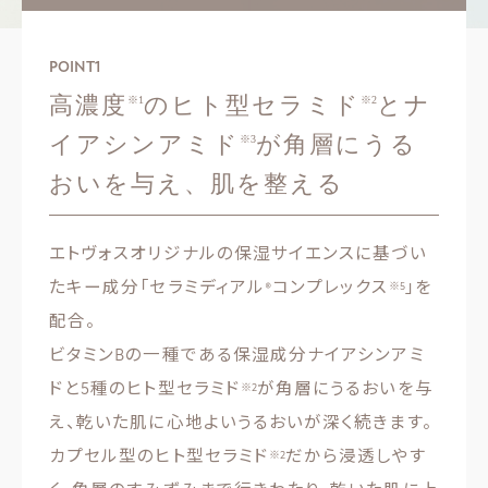
POINT
1
高濃度
のヒト型セラミド
とナ
※1
※2
イアシンアミド
が角層にうる
※3
おいを与え、肌を整える
エトヴォスオリジナルの保湿サイエンスに基づい
たキー成分「セラミディアル®コンプレックス
」を
※5
配合。
ビタミンBの一種である保湿成分ナイアシンアミ
ドと5種のヒト型セラミド
が角層にうるおいを与
※2
え、乾いた肌に心地よいうるおいが深く続きます。
カプセル型のヒト型セラミド
だから浸透しやす
※2