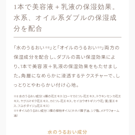
1本で美容液＋乳液の保湿効果。
水系、オイル系ダブルの保湿成
分を配合
「水のうるおい
」と「オイルのうるおい
」両方の
※8
※9
保湿成分を配合し、ダブルの高い保湿効果によ
り、1本で美容液＋乳液の保湿効果をもたせまし
た。角層になめらかに浸透するテクスチャーで、し
っとりとやわらかい付け心地。
※8 水のうるおい成分：6種の花エキス（ローマカミツレ花エキス、トウキンセンカ花エ
キス、ヤグルマギク花エキス、カミツレ花エキス、セイヨウオトギリソウ花/ 葉/茎エキ
ス、フユボダイジュ花エキス）
※9 オイルのうるおい成分：3種の植物オイル（ホホバ種子油、シア脂、メドウフォーム
油）
水のうるおい成分