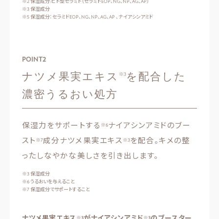
※2 保湿成分:ヒト型セラミド（セラミドEOP、NG、NP、AG、AP）
※3 保湿成分
※5 保湿成分：セラミドEOP、NG、NP、AG、AP 、ナイアシンアミド
POINT
2
ナツメ果実エキス
を配合した
※3
濃密うるおい処方
保湿力をサポートする
ナイアシンアミドのブー
※6
スト
成分ナツメ果実エキス
を配合。キメの整
※7
※3
ったしなやかな美しさを引き出します。
※3 保湿成分
※6 うるおいを与えること
※7 保湿成分でサポートすること
ナツメ果実エキス
がナイアシンアミド
のブースター
※3
※3