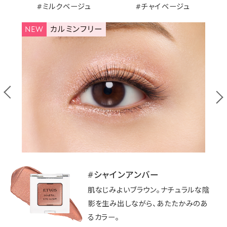
#ミルクベージュ
#チャイベージュ
NEW
カルミンフリー
#サーモンベージュ
#シャインアンバー
#ダスティモーブ
#ピンクフィズ
#シャンパンアイボリー
#ローズクォーツ
ぬくもりを感じるペールトーンのオレン
肌なじみよいブラウン。ナチュラルな陰
くすみニュアンスを含んだ、落ち着きの
上品な愛らしさを引きだす大人のピン
ミルキーな明るさをもたらすシャンパ
宝石のようにきらめき溢れるクリスタ
ジベージュ。スキントーンになじむヌー
影を生み出しながら、あたたかみのあ
あるピンク。甘さをおさえながら、上品
クベージュ。スキントーンになじむヌー
ンゴールド。スキントーンになじむヌー
ルピンク。スキントーンになじむヌーデ
ディカラーと繊細なきらめきの、洗練さ
るカラー。
な印象のカラー。
ディカラーと繊細なきらめきの、洗練さ
ディカラーと繊細なきらめきの、洗練さ
ィカラーと繊細なきらめきの、洗練され