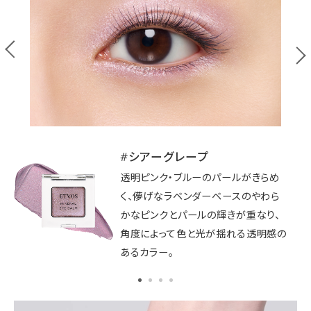
#シアーグレープ
#ラスターピンク
#シルバージュエル
#ピオニーワイン
透明ピンク・ブルーのパールがきらめ
きらめきが繊細に溶け込む、透明感あ
華やかな輝きを放つグリッターシルバ
深みのある赤みを帯びたブラウン。華
く、儚げなラベンダーベースのやわら
ふれる青みピンク。まぶたに澄んだ明
ー。シアーな発色感でアイシャドーベ
やかさと血色感を演出する高発色カラ
かなピンクとパールの輝きが重なり、
るさと儚げなツヤ感をもたらすカラー。
ースやハイライトにも。まばゆい光沢感
ーと繊細なきらめきで、立体感のある
角度によって色と光が揺れる透明感の
のあるうるツヤまぶたに。
うるツヤまぶたに。
あるカラー。