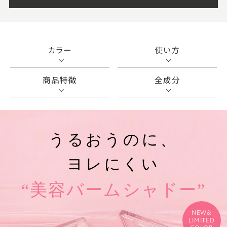
カラー
使い方
商品特徴
全成分
うるおうのに、
ヨレにくい
“美容バームシャドー”
NEW&
LIMITED