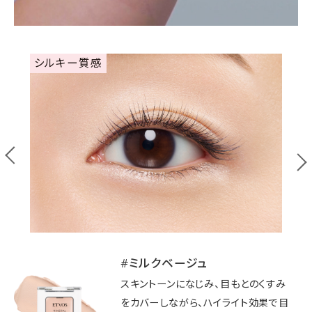
シルキー質感
#ミルクベージュ
#チャイベージュ
スキントーンになじみ、目もとのくすみ
目もとコンシーラーのようにくすみを
をカバーしながら、ハイライト効果で目
補正し、立体感と奥行きを演出した印