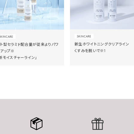
SKINCARE
SKINCARE
新生ホワイトニングクリアライン
ヒト型セラミド配合量が従来よりパワ
くすみを脱いで※1
ーアップ※
新モイスチャーライン」