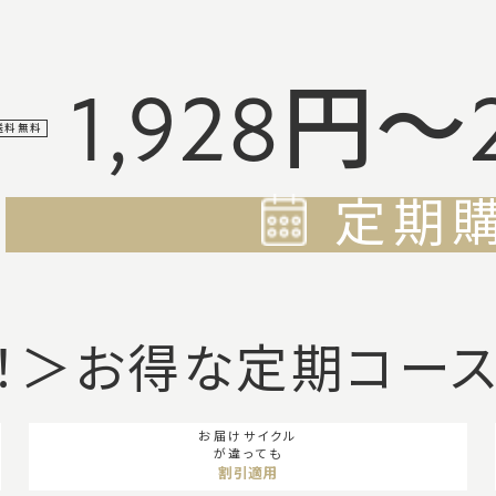
1,928円～
送料無料
定期
！＞お得な定期コー
お届けサイクル
が違っても
割引適用