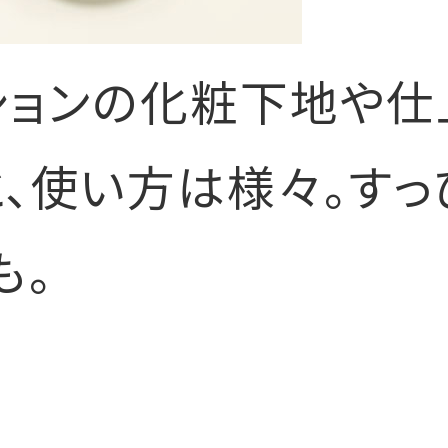
ションの化粧下地や仕
と、使い方は様々。す
も。