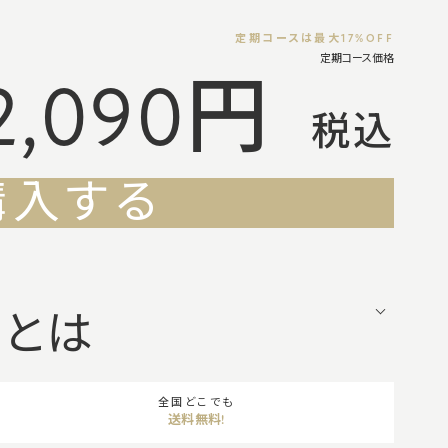
定期コースは
最大17%OFF
定期コース価格
2,090円
税込
購入する
スとは
全国どこでも
送料無料!