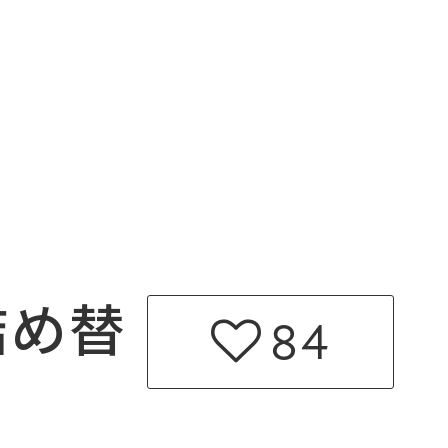
詰め替
84