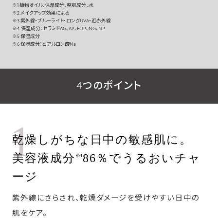
※1 植物オイル、保湿成分、整肌成分、水
※2 メイクアップ効果による
※3 紫外線・ブルーライト・ロングUVA・近赤外線
※4 保湿成分：セラミドAG、AP、EOP、NG、NP
※5 保湿成分
※6 保湿成分：ヒアルロン酸Na
4つのポイント
1
乾燥しがちな日中の敏感肌に。
美容液成分
86％でうるおいチャ
※1
ージ
紫外線にさらされ、乾燥ダメージを受けやすい日中の
肌をケア。