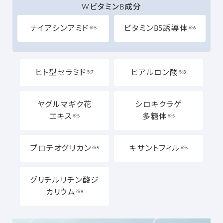
WビタミンB成分
ナイアシンアミド
ビタミンB5誘導体
※5
※6
ヒト型セラミド
ヒアルロン酸
※7
※8
ヤグルマギク花
シロキクラゲ
エキス
多糖体
※5
※5
プロテオグリカン
キサントフィル
※5
※5
グリチルリチン酸ジ
カリウム
※9