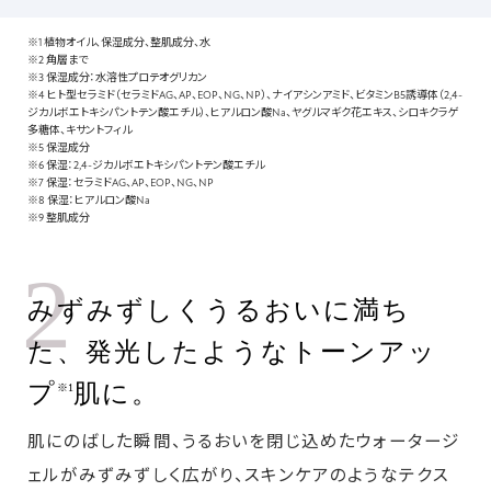
※1 植物オイル、保湿成分、整肌成分、水
※2 角層まで
※3 保湿成分：水溶性プロテオグリカン
※4 ヒト型セラミド（セラミドAG、AP、EOP、NG、NP）、ナイアシンアミド、ビタミンB5誘導体（2,4-
ジカルボエトキシパントテン酸エチル）、ヒアルロン酸Na、ヤグルマギク花エキス、シロキクラゲ
多糖体、キサントフィル
※5 保湿成分
※6 保湿：2,4-ジカルボエトキシパントテン酸エチル
※7 保湿：セラミドAG、AP、EOP、NG、NP
※8 保湿：ヒアルロン酸Na
※9 整肌成分
2
みずみずしくうるおいに満ち
た、発光したようなトーンアッ
プ
肌に。
※1
肌にのばした瞬間、うるおいを閉じ込めたウォータージ
ェルがみずみずしく広がり、スキンケアのようなテクス