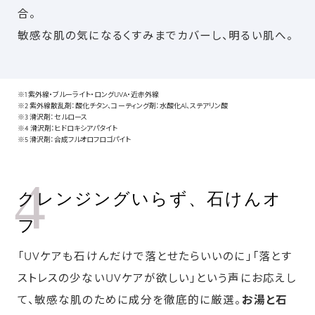
合。
敏感な肌の気になるくすみまでカバーし、明るい肌へ。
※1 紫外線・ブルーライト・ロングUVA・近赤外線
※2 紫外線散乱剤：酸化チタン、コーティング剤：水酸化Al、ステアリン酸
※3 滑沢剤：セルロース
※4 滑沢剤：ヒドロキシアパタイト
※5 滑沢剤：合成フルオロフロゴパイト
4
クレンジングいらず、石けんオ
フ
「UVケアも石けんだけで落とせたらいいのに」「落とす
ストレスの少ないUVケアが欲しい」という声にお応えし
て、敏感な肌のために成分を徹底的に厳選。
お湯と石