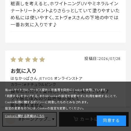
粧直しを考えると、ホワイトニングUVやミネラルイン
ナートリートメントよりさらっとしていて塗りやすいた
め私には使いやすく、エトヴォスさんの下地の中では
一番お気に入りです♪
投稿日：
2026/07/28
お気に入り
はなかっぱさん
/
ETVOS オンラインストア
カラー：
#ナチュラルピンク
当webサイトでは、サービス提供と改善等を目的にCookieを使用しています。
長年にわたって愛用し、リピートし続けています
「同意する」をタップする、またはCookieの設定を変更せずに利用を継続することで、
ツヤ感とほんのり血色感が良くて
Cookie利用に関するポリシーに同意したものとみなされます。
肌も荒れません
設定の変更を行うには、Cookieの設定を変更してください。
敏感肌でも安心して使える商品だと思います
Cookieに関する詳細はこちら
#トーンアップホワイト
カートに入れる
何をつけても乾燥する季節でもこれは乾燥せず
同意する
夏の暑い時期でも化粧崩れしないので