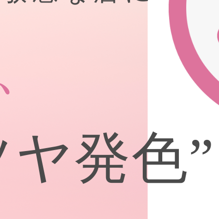
、
ツヤ発色”