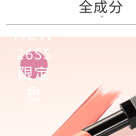
全成分
NEW
26SS
限定
色