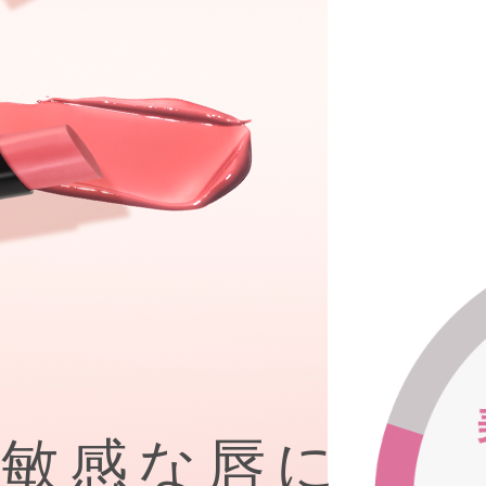
、敏感な唇に