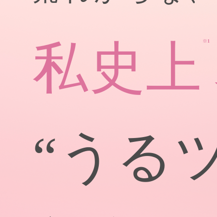
私史上
※1
“うる