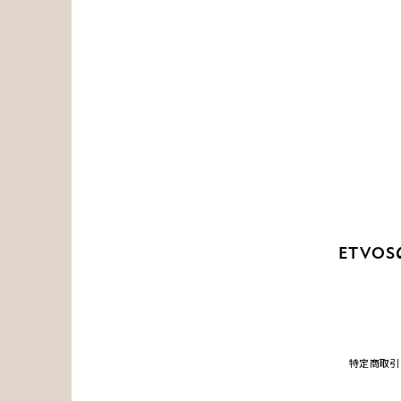
TOP
LATEST ARTICLE
SKIN
MAKEUP
LIFE STYLE
ETVO
特定商取引