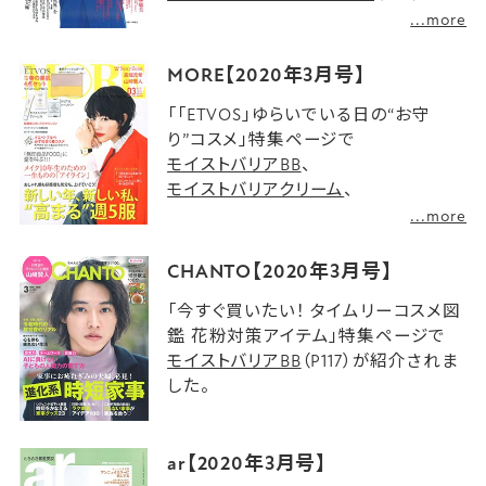
介されました。
...more
ミネラルシアールージュ
（P108）が紹介
されました。
MORE【2020年3月号】
「「ETVOS」ゆらいでいる日の“お守
り”コスメ」特集ページで
モイストバリアBB
、
モイストバリアクリーム
、
クリアソープバー
（P94）、
...more
モイストバリアミストセラム
（P95）が紹
介されました。
CHANTO【2020年3月号】
「今すぐ買いたい！ タイムリーコスメ図
鑑 花粉対策アイテム」特集ページで
モイストバリアBB
（P117）が紹介されま
した。
ar【2020年3月号】