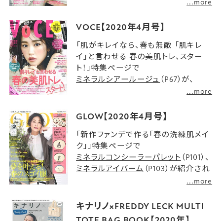
きます 美肌底上げベージュメイク。」
...more
特集ページで
モイストバリアBB
（P144）
が紹介されました。
VOCE【2020年4月号】
「肌がキレイなら、春も無敵 「肌キレ
イ」と言わせる 春の美肌トレ、スター
ト！」特集ページで
ミネラルシアールージュ
（P67）が、
「2020今年の傾向と狙い目がわかる
...more
美白&UVゼミ」特集ページで
ミネラルUVパウダー
（P175）が、「長井
GLOW【2020年4月号】
かおりの美速トレーニング」特集ペー
「新作ファンデで作る「春の洗練肌メイ
ジで
ミネラルマルチパウダー
（P181）
ク」」特集ページで
が、「ビューティカレンダー」特集ペー
ミネラルコンシーラーパレット
（P101）、
ジで
ミネラルUVパウダー
、
ミネラルアイバーム
（P103）が紹介され
ミネラルUVベール
（P258）が紹介され
ました。
...more
ました。
キナリノ×FREDDY LECK MULTI
TOTE BAG BOOK【2020年】