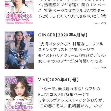
イ。透明感とツヤを宿す 美白 UV ベー
ス」特集ページで
ミネラルUVパウダー
（P29）、
モイストバリアBB
（P40）が、「第
8回 &ROSY編集部員が選ぶベストコ
...more
スメ」特集ページで
ナイトミネラルファンデーション
（P87）
GINGER【2020年4月号】
が紹介されました。
「皮膚オタクたちの 忖度なし！ リアル
スキンケアリスト」特集ページで
モイストバリアクリーム
（P99）が、「いい
女には“水のツヤ”が24時間いつもあ
る!! 朝・昼・夜のアプローチ法でも
...more
う、“潤い“は逃がさない」特集ページで
モイストバリアミストセラム
、
ViVi【2020年4月号】
ミネラルUVパウダー
（P147）が紹介さ
「itな一品、乗り遅れるな！ ウワサの
れました。
BUZZ!コスメ!!」特集ページで
ミネラルポアレススティック
（P137）が、
「この春こそは、「肌綺麗だね」いただ