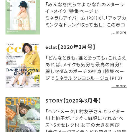
「みんなを照らすよ ひなたのスターラ
イトメイク」特集ページで
ミネラルアイバーム
（P31）が、「アップカ
ミングなトレンド取って出し！ この春コ
レ！しか欲しくない速報」特集ページで
...more
ミネラルマルチパウダー
（P55）が紹介
されました。
eclat【2020年3月号】
「どんなときも、誰と会っても。これさえ
あれば、メイクも気分も最高の自分！
麗しマダムのポーチの中身」特集ペー
ジで
ミネラルクレヨンルージュ
（P112）
が紹介されました。
...more
STORY【2020年3月号】
「ヘア・メーク川村友子さんとライター
川上桃子が、“すぐに旬顔になれる”ベ
スト5をセレクト! 女子の大きな喜び!
「春のメークアイテムどれ買う？」」特集