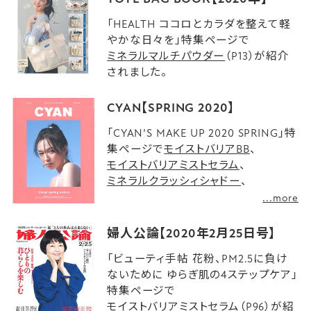
「HEALTH ココロとカラダを整えて軽
やかな日々を」特集ページで
ミネラルマルチパウダー
（P13）が紹介
されました。
CYAN【SPRING 2020】
「CYAN’S MAKE UP 2020 SPRING」特
集ページで
モイストバリアBB
、
モイストバリアミストセラム
、
ミネラルクラッシィシャドー
、
ミネラルシアールージュ
、
...more
ミネラルマルチパウダー
、
ミネラルアイバーム
（P20、21）が、
婦人公論【2020年2月25日号】
「SPRING COSMETICS
「ビューティ手帖 花粉、PM2.5に負け
RECOMMENDED 16 BRANDS」特集ペ
ないために ゆらぎ肌の4ステップケア」
ージで
ミネラルクラッシィシャドー
、
特集ページで
モイストバリアミストセラム
、
モイストバリアミストセラム
（P96）が紹
ミネラルマルチパウダー
、