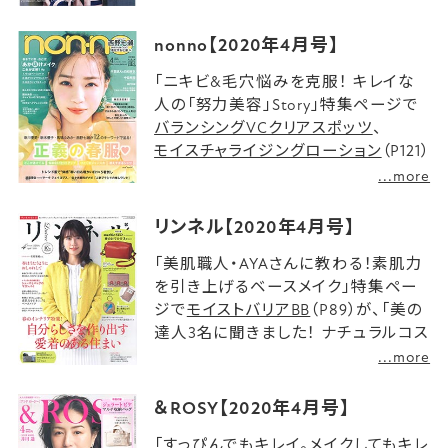
nonno【2020年4月号】
「ニキビ&毛穴悩みを克服！ キレイな
人の「努力美容」Story」特集ページで
バランシングVCクリアスポッツ
、
モイスチャライジングローション
（P121）
が紹介されました。
...more
リンネル【2020年4月号】
「美肌職人・AYAさんに教わる！素肌力
を引き上げるベースメイク」特集ペー
ジで
モイストバリアBB
（P89）が、「美の
達人3名に聞きました！ ナチュラルコス
メのスキンケアで春肌トラブルをレス
...more
キュー！」特集ページで
モイストバリアクリーム
（P104）が紹介
＆ROSY【2020年4月号】
されました。
「すっぴんでもキレイ。メイクしてもキレ