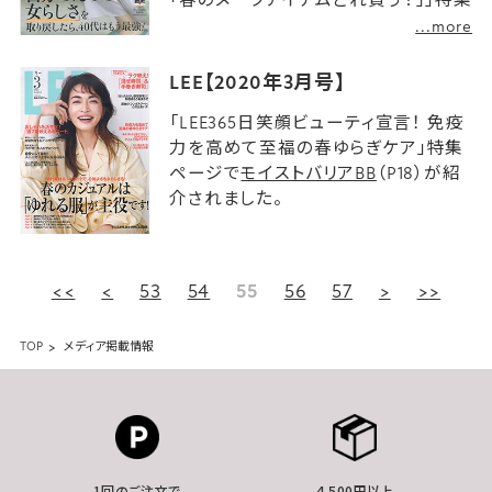
ページで
ミネラルアイバーム
（P93、97）
...more
が紹介されました。
LEE【2020年3月号】
「LEE365日笑顔ビューティ宣言！ 免疫
力を高めて至福の春ゆらぎケア」特集
ページで
モイストバリアBB
（P18）が紹
介されました。
53
54
55
56
57
TOP
メディア掲載情報
1回のご注文で
4,500円以上