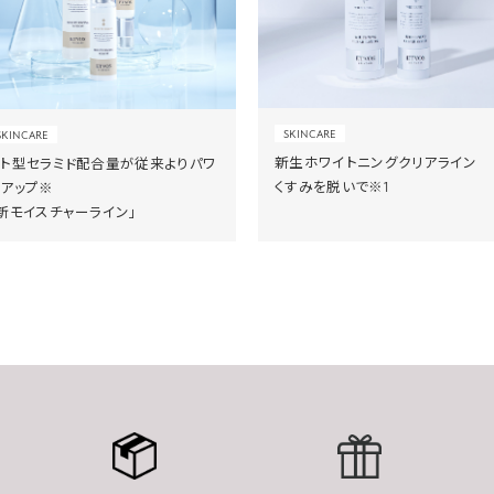
SKINCARE
SKINCARE
新生ホワイトニングクリアライン
ヒト型セラミド配合量が従来よりパワ
くすみを脱いで※1
ーアップ※
新モイスチャーライン」