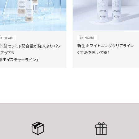
SKINCARE
SKINCARE
新生ホワイトニングクリアライン
ヒト型セラミド配合量が従来よりパワ
くすみを脱いで※1
ーアップ※
新モイスチャーライン」